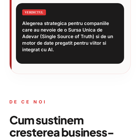
incredere in noi.
100%.
›
Industrii:
VERDICTUL
Specializati in eCommerce, Corporate
si arhitecturi bazate pe Aplicatii.
Alegerea strategica pentru companiile
care au nevoie de o Sursa Unica de
Adevar (Single Source of Truth) si de un
motor de date pregatit pentru viitor si
integrat cu AI.
DE CE NOI
Cum sustinem
cresterea business-