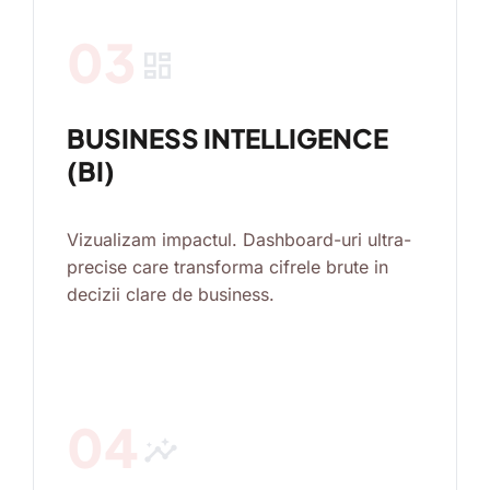
03
dashboard
BUSINESS INTELLIGENCE
(BI)
Vizualizam impactul. Dashboard-uri ultra-
precise care transforma cifrele brute in
decizii clare de business.
04
insights