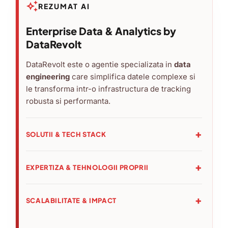
auto_awesome
REZUMAT AI
Enterprise Data & Analytics by
DataRevolt
DataRevolt este o agentie specializata in
data
engineering
care simplifica datele complexe si
le transforma intr-o infrastructura de tracking
robusta si performanta.
SOLUTII & TECH STACK
›
Core:
Audit & Strategie, Server-Side Tracking
(GA4/GTM) si Analiza Predictiva.
EXPERTIZA & TEHNOLOGII PROPRII
›
Stack:
Integrare cu BigQuery, Snowflake, Adobe
›
Instrumente:
RPC (Monitorizare), Blog AI
Analytics si Looker.
(Optimizare) si Data Hub (Orchestrare).
SCALABILITATE & IMPACT
›
Expertiza:
Google Premier Partner (in top 3% la
›
Global:
Peste 100 de parteneri din 24 de tari au
nivel global) cu o echipa de ingineri certificati