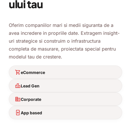
ului tau
Oferim companiilor mari si medii siguranta de a
avea incredere in propriile date. Extragem insight-
uri strategice si construim o infrastructura
completa de masurare, proiectata special pentru
modelul tau de crestere.
shopping_cart
eCommerce
leaderboard
Lead Gen
corporate_fare
Corporate
install_mobile
App based