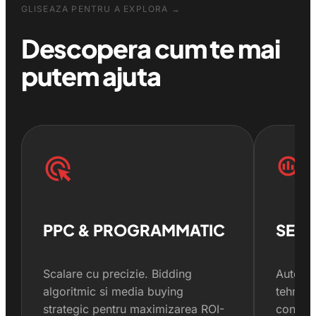
GLISEAZA PENTRU A EXPLORA →
Descopera cum te mai
putem ajuta
ads_click
search_insights
PPC & PROGRAMMATIC
SEO
Scalare cu precizie. Bidding
Autorit
algoritmic si media buying
tehnica
strategic pentru maximizarea ROI-
constru