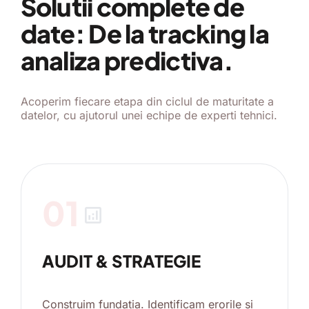
Solutii complete de
date: De la tracking la
analiza predictiva.
Acoperim fiecare etapa din ciclul de maturitate a
datelor, cu ajutorul unei echipe de experti tehnici.
01
analytics
AUDIT & STRATEGIE
Construim fundatia. Identificam erorile si