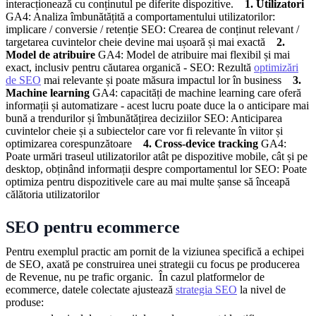
interacționează cu conținutul pe diferite dispozitive.
1. Utilizatori
GA4: Analiza îmbunătățită a comportamentului utilizatorilor:
implicare / conversie / retenție
SEO: Crearea de conținut relevant /
targetarea cuvintelor cheie devine mai ușoară și mai exactă
2.
Model de atribuire
GA4: Model de atribuire mai flexibil și mai
exact, inclusiv pentru căutarea organică -
SEO: Rezultă
optimizări
de SEO
mai relevante și poate măsura impactul lor în business
3.
Machine learning
GA4: capacități de machine learning care oferă
informații și automatizare - acest lucru poate duce la o anticipare mai
bună a trendurilor și îmbunătățirea deciziilor
SEO: Anticiparea
cuvintelor cheie și a subiectelor care vor fi relevante în viitor și
optimizarea corespunzătoare
4. Cross-device tracking
GA4:
Poate urmări traseul utilizatorilor atât pe dispozitive mobile, cât și pe
desktop, obținând informații despre comportamentul lor
SEO: Poate
optimiza pentru dispozitivele care au mai multe șanse să înceapă
călătoria utilizatorilor
SEO pentru ecommerce
Pentru exemplul practic am pornit de la viziunea specifică a echipei
de SEO, axată pe construirea unei strategii cu focus pe producerea
de Revenue, nu pe trafic organic.
În cazul platformelor de
ecommerce, datele colectate ajustează
strategia SEO
la nivel de
produse: