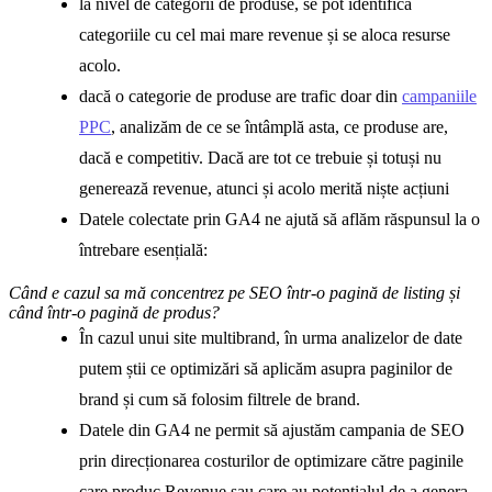
la nivel de categorii de produse, se pot identifica
categoriile cu cel mai mare revenue și se aloca resurse
acolo.
dacă o categorie de produse are trafic doar din
campaniile
PPC
, analizăm de ce se întâmplă asta, ce produse are,
dacă e competitiv. Dacă are tot ce trebuie și totuși nu
generează revenue, atunci și acolo merită niște acțiuni
Datele colectate prin GA4 ne ajută să aflăm răspunsul la o
întrebare esențială:
Când e cazul sa mă concentrez pe SEO într-o pagină de listing și
când într-o pagină de produs?
În cazul unui site multibrand, în urma analizelor de date
putem știi ce optimizări să aplicăm asupra paginilor de
brand și cum să folosim filtrele de brand.
Datele din GA4 ne permit să ajustăm campania de SEO
prin direcționarea costurilor de optimizare către paginile
care produc Revenue sau care au potențialul de a genera