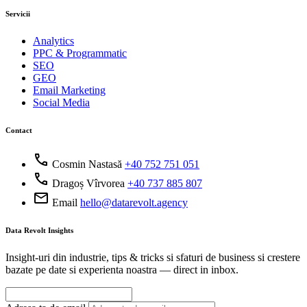
Servicii
Analytics
PPC & Programmatic
SEO
GEO
Email Marketing
Social Media
Contact
call
Cosmin Nastasă
+40 752 751 051
call
Dragoș Vîrvorea
+40 737 885 807
mail
Email
hello@datarevolt.agency
Data Revolt Insights
Insight-uri din industrie, tips & tricks si sfaturi de business si crestere
bazate pe date si experienta noastra — direct in inbox.