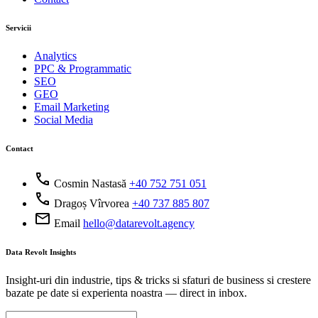
Servicii
Analytics
PPC & Programmatic
SEO
GEO
Email Marketing
Social Media
Contact
call
Cosmin Nastasă
+40 752 751 051
call
Dragoș Vîrvorea
+40 737 885 807
mail
Email
hello@datarevolt.agency
Data Revolt Insights
Insight-uri din industrie, tips & tricks si sfaturi de business si crestere
bazate pe date si experienta noastra — direct in inbox.