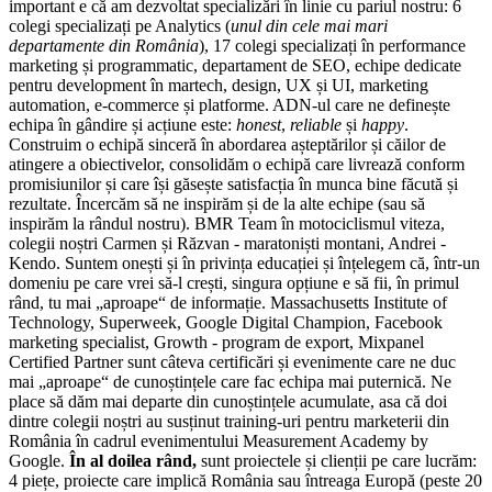
important e că am dezvoltat specializări în linie cu pariul nostru: 6
colegi specializați pe Analytics (
unul din cele mai mari
departamente din România
), 17 colegi specializați în performance
marketing și programmatic, departament de SEO, echipe dedicate
pentru development în martech, design, UX și UI, marketing
automation, e-commerce și platforme. ADN-ul care ne definește
echipa în gândire și acțiune este:
honest
,
reliable
și
happy
.
Construim o echipă sinceră în abordarea așteptărilor și căilor de
atingere a obiectivelor, consolidăm o echipă care livrează conform
promisiunilor și care își găsește satisfacția în munca bine făcută și
rezultate. Încercăm să ne inspirăm și de la alte echipe (sau să
inspirăm la rândul nostru). BMR Team în motociclismul viteza,
colegii noștri Carmen și Răzvan - maratoniști montani, Andrei -
Kendo. Suntem onești și în privința educației și înțelegem că, într-un
domeniu pe care vrei să-l crești, singura opțiune e să fii, în primul
rând, tu mai „aproape“ de informație. Massachusetts Institute of
Technology, Superweek, Google Digital Champion, Facebook
marketing specialist, Growth - program de export, Mixpanel
Certified Partner sunt câteva certificări și evenimente care ne duc
mai „aproape“ de cunoștințele care fac echipa mai puternică. Ne
place să dăm mai departe din cunoștințele acumulate, asa că doi
dintre colegii noștri au susținut training-uri pentru marketerii din
România în cadrul evenimentului Measurement Academy by
Google.
În al doilea rând,
sunt proiectele și clienții pe care lucrăm:
4 piețe, proiecte care implică România sau întreaga Europă (peste 20