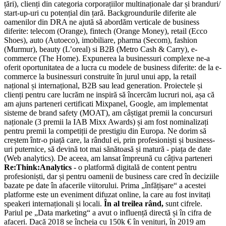
țări), clienți din categoria corporațiilor multinaționale dar și branduri/
start-up-uri cu potențial din țară. Backgroundurile diferite ale
oamenilor din DRA ne ajută să abordăm verticale de business
diferite: telecom (Orange), fintech (Orange Money), retail (Ecco
Shoes), auto (Autoeco), imobiliare, pharma (Secom), fashion
(Murmur), beauty (L’oreal) si B2B (Metro Cash & Carry), e-
commerce (The Home). Expunerea la businessuri complexe ne-a
oferit oportunitatea de a lucra cu modele de business diferite: de la e-
commerce la businessuri construite în jurul unui app, la retail
național și internațional, B2B sau lead generation. Proiectele și
clienți pentru care lucrăm ne inspiră să încercăm lucruri noi, așa că
am ajuns parteneri certificati Mixpanel, Google, am implementat
sisteme de brand safety (MOAT), am câștigat premii la concursuri
naționale (3 premii la IAB Mixx Awards) și am fost nominalizați
pentru premii la competiții de prestigiu din Europa. Ne dorim să
creștem într-o piață care, la rândul ei, prin profesioniști și business-
uri puternice, să devină tot mai sănătoasă și matură - piața de date
(Web analytics). De aceea, am lansat împreună cu câțiva parteneri
Re:Think:Analytics
- o platformă digitală de content pentru
profesioniști, dar și pentru oamenii de business care cred în deciziile
bazate pe date în afacerile viitorului. Prima „înfățișare“ a acestei
platforme este un eveniment difuzat online, la care au fost invitați
speakeri internaționali și locali.
În al treilea rând,
sunt cifrele.
Pariul pe „Data marketing“ a avut o influență directă și în cifra de
afaceri. Dacă 2018 se încheia cu 150k € în venituri, în 2019 am