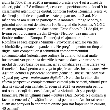
ajuns la 700k €, iar 2020 a însemnat o creștere de 4 ori a cifrei de
afaceri, până la 2.8 milioane €, ceea ce ne pozitioneaza pe locul 9 în
clasamentul agențiilor de digital, conform Forbes România. Peste 70
de clienți și mii de campanii realizate pe parcursul a 3 ani. Ne
mândrim că am reușit sa participăm la lansarea Orange Money, a
primului abonament de telecom 100% digital din România, YOXO,
că am organizat partea de date pentru Ecco Shoes în 21 de țări, că
livrăm pentru businessuri din Elveția (Fleurop - cea mai mare
florărie online din Europa, Denner) și că ajutam branduri din
România sa facă export (Murmur). Provocările actuale vin din
schimbările generate de pandemie. Ne pregătim pentru un timp al
digitalizării companiilor și schimbării comportamentului
consumatorului (orientat spre online). În curând, tot mai multe
businessuri vor prioritiza deciziile bazate pe date, vor trece spre
modul de lucru bazat pe analiză, iar automatizarea și măsurarea vor
fi unelte de bază pentru a naviga în piețele actuale.
Iar noi construim
agenția, echipa și procesele potrivite pentru businessurile care vor
să facă pași spre „maturitatea digitală“.
Ne uităm la viitor din
câteva perspective complementare: viitorul prin oameni, viitorul prin
date și viitorul prin calitate. Credem că 2021 va reprezenta pentru
noi o experiență de consolidare, atât a viziunii, cât și a poziției
financiare.
Nu în ultimul rând -
cultura Data Revolt. Ne distrăm și
facem meme-uri :) Învățăm între noi și pentru noi. Am lucrat remote
și am dat party-uri în conferințe online (am stat împreună în call-uri,
40 oameni).