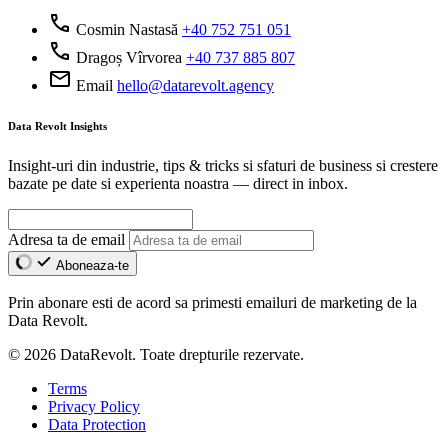
call
Cosmin Nastasă
+40 752 751 051
call
Dragoș Vîrvorea
+40 737 885 807
mail
Email
hello@datarevolt.agency
Data Revolt Insights
Insight-uri din industrie, tips & tricks si sfaturi de business si crestere
bazate pe date si experienta noastra — direct in inbox.
Adresa ta de email
Aboneaza-te
Prin abonare esti de acord sa primesti emailuri de marketing de la
Data Revolt.
© 2026 DataRevolt. Toate drepturile rezervate.
Terms
Privacy Policy
Data Protection