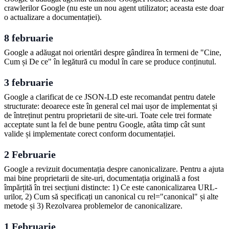
crawlerilor Google (nu este un nou agent utilizator; aceasta este doar
o actualizare a documentației).
8 februarie
Google a adăugat noi orientări despre gândirea în termeni de "Cine,
Cum și De ce" în legătură cu modul în care se produce conținutul.
3 februarie
Google a clarificat de ce JSON-LD este recomandat pentru datele
structurate: deoarece este în general cel mai ușor de implementat și
de întreținut pentru proprietarii de site-uri. Toate cele trei formate
acceptate sunt la fel de bune pentru Google, atâta timp cât sunt
valide și implementate corect conform documentației.
2 Februarie
Google a revizuit documentația despre canonicalizare. Pentru a ajuta
mai bine proprietarii de site-uri, documentația originală a fost
împărțită în trei secțiuni distincte: 1) Ce este canonicalizarea URL-
urilor, 2) Cum să specificați un canonical cu rel="canonical" și alte
metode și 3) Rezolvarea problemelor de canonicalizare.
1 Februarie