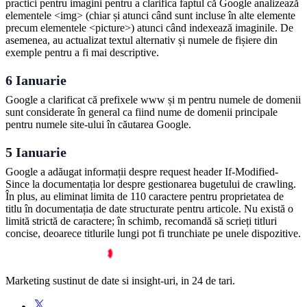
practici pentru imagini pentru a clarifica faptul că Google analizează
elementele <img> (chiar și atunci când sunt incluse în alte elemente
precum elementele <picture>) atunci când indexează imaginile. De
asemenea, au actualizat textul alternativ și numele de fișiere din
exemple pentru a fi mai descriptive.
6 Ianuarie
Google a clarificat că prefixele www și m pentru numele de domenii
sunt considerate în general ca fiind nume de domenii principale
pentru numele site-ului în căutarea Google.
5 Ianuarie
Google a adăugat informații despre request header If-Modified-
Since la documentația lor despre gestionarea bugetului de crawling.
În plus, au eliminat limita de 110 caractere pentru proprietatea de
titlu în documentația de date structurate pentru articole. Nu există o
limită strictă de caractere; în schimb, recomandă să scrieți titluri
concise, deoarece titlurile lungi pot fi trunchiate pe unele dispozitive.
Marketing sustinut de date si insight-uri, in 24 de tari.